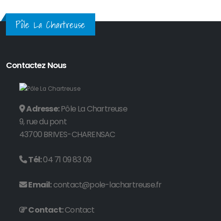
Pôle La Chartreuse
Contactez Nous
Adresse:
Pôle La Chartreuse
9, rue du pont
43700 BRIVES-CHARENSAC
Tél:
04 71 09 83 09
Email:
contact@pole-lachartreuse.fr
Contact:
Contact