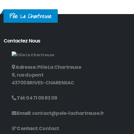
Pôle La Chartreuse
Contactez Nous
Adresse:
Pôle La Chartreuse
9, rue du pont
43700 BRIVES-CHARENSAC
Tél:
04 71 09 83 09
Email:
contact@pole-lachartreuse.fr
Contact:
Contact