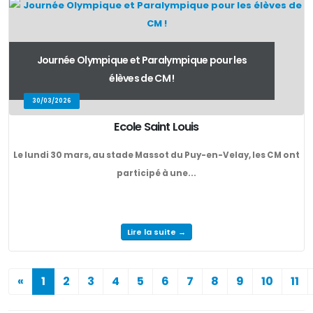
Journée Olympique et Paralympique pour les
élèves de CM !
30/03/2026
Ecole Saint Louis
Le lundi 30 mars, au stade Massot du Puy-en-Velay, les CM ont
participé à une...
Lire la suite →
«
1
2
3
4
5
6
7
8
9
10
11