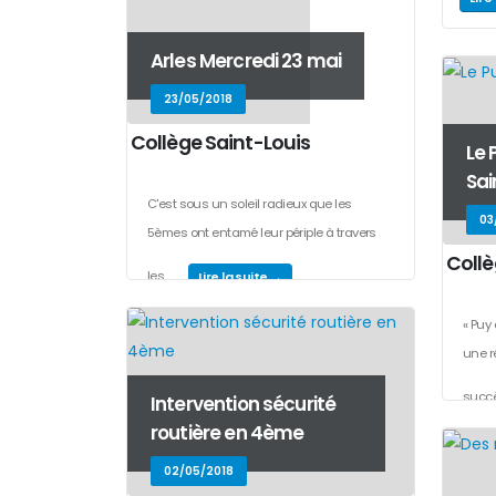
Arles Mercredi 23 mai
23/05/2018
Collège Saint-Louis
Le 
Sai
C'est sous un soleil radieux que les
03
5èmes ont entamé leur périple à travers
Collè
les...
Lire la suite →
« Puy
une r
succè
Intervention sécurité
routière en 4ème
02/05/2018