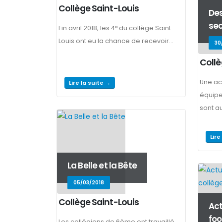
Collège Saint-Louis
Des
sec
Fin avril 2018, les 4° du collège Saint
Louis ont eu la chance de recevoir...
30
Collè
Une ac
Lire la suite →
équipem
sont a
Lire
La Belle et la Bête
05/03/2018
Collège Saint-Louis
Act
foo
Les collégiens de 6ème ont travaillé