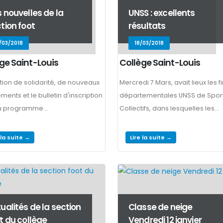
 nouvelles de la
UNSS : excellents
tion foot
résultats
/03/2018
18/03/2018
ge Saint-Louis
Collège Saint-Louis
tion de solidarité, de nouveaux
Mercredi 7 Mars, avait lieux les f
ents et le bulletin d'inscription
départementales UNSS de Spor
u programme...
Collectifs, dans lesquelles les...
 la suite →
Lire la suite →
ualités de la section
Classe de neige
t du collège
Vendredi 12 janvier