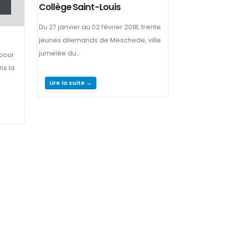
Collège Saint-Louis
Du 27 janvier au 02 février 2018, trente
jeunes allemands de Meschede, ville
jumelée du...
 pour
ns la
Lire la suite →