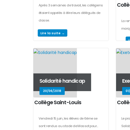
Collè
Après 3 semaines de travail, les collègiens
étaient appelés à élire leurs délégués de
classe.
La re
marqu
Lire la suite →
L
...
Solidarité handicap
Exe
20/06/2018
01
Collège Saint-Louis
Collè
Vendredi 15 juin, les élèves de 6ème se
Le pr
sont rendus au stade de Massot pour...
Salis