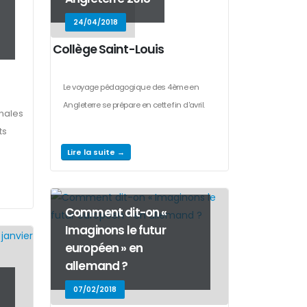
24/04/2018
Collège Saint-Louis
Le voyage pédagogique des 4ème en
Angleterre se prépare en cette fin d'avril.
inales
ts
Lire la suite →
Comment dit-on «
Imaginons le futur
européen » en
allemand ?
07/02/2018