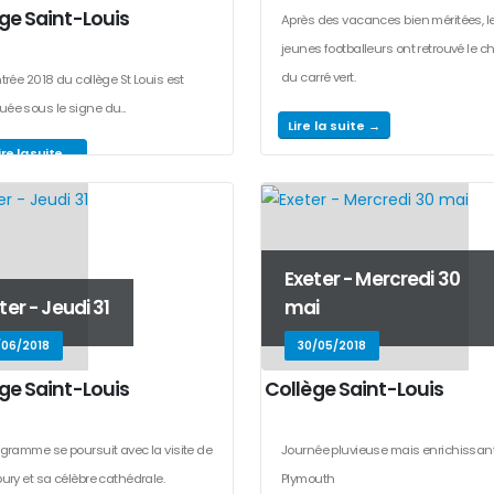
ge Saint-Louis
Après des vacances bien méritées, l
jeunes footballeurs ont retrouvé le 
du carré vert.
ntrée 2018 du collège St Louis est
ée sous le signe du...
Lire la suite →
ire la suite →
...
Exeter - Mercredi 30
ter - Jeudi 31
mai
/06/2018
30/05/2018
ge Saint-Louis
Collège Saint-Louis
ogramme se poursuit avec la visite de
Journée pluvieuse mais enrichissan
bury et sa célèbre cathédrale.
Plymouth