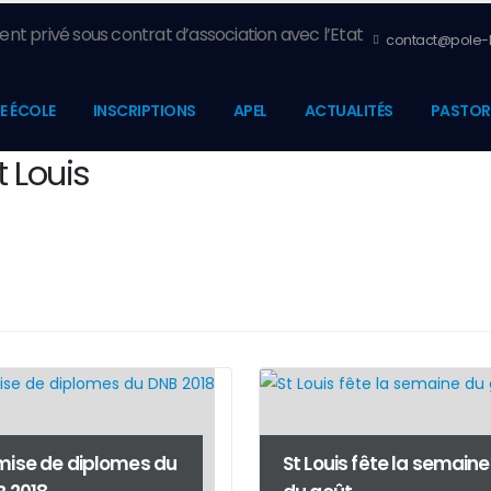
nt privé sous contrat d’association avec l’Etat
contact@pole-l
E ÉCOLE
INSCRIPTIONS
APEL
ACTUALITÉS
PASTOR
t Louis
ise de diplomes du
St Louis fête la semaine