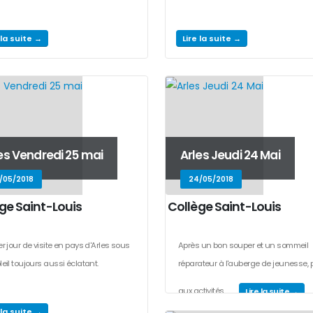
 la suite →
Lire la suite →
es Vendredi 25 mai
Arles Jeudi 24 Mai
/05/2018
24/05/2018
ge Saint-Louis
Collège Saint-Louis
er jour de visite en pays d'Arles sous
Après un bon souper et un sommeil
leil toujours aussi éclatant.
réparateur à l'auberge de jeunesse, 
aux activités...
Lire la suite →
 la suite →