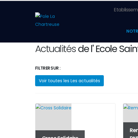
Etablisseme
NOTR
Actualités
de l' Ecole Sain
FILTRER SUR :
Voir toutes les Les actualités
Rem