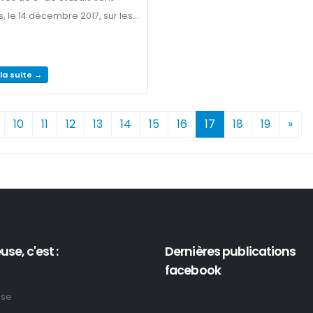
 le 14 décembre 2017, sur les...
 la suite →
10
11
12
13
14
15
16
17
18
19
»
use, c'est :
Dernières publications
facebook
use