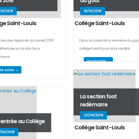
 2018
du goût
/10/2018
16/10/2018
ge Saint-Louis
Collège Saint-Louis
mise des diplomes du brevet 2018
Dans le cadre de la semaine du goût,
effectuée sur le site de La
collège Saint Louis et la société...
reuse.
Lire la suite →
 la suite →
La section foot
redémarre
20/09/2018
rentrée au Collège
Collège Saint-Louis
/09/2018