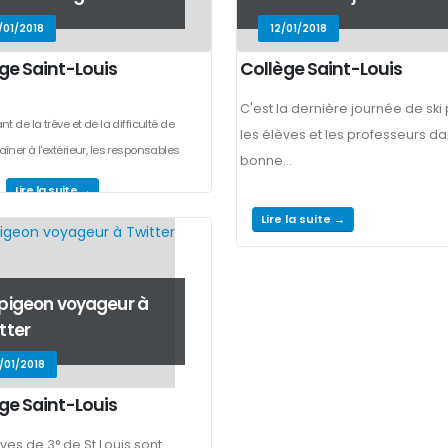
/01/2018
12/01/2018
ge Saint-Louis
Collège Saint-Louis
C'est la dernière journée de ski
ant de la trêve et de la difficulté de
les élèves et les professeurs da
aîner à l'extérieur, les responsables
bonne...
Lire la suite →
Lire la suite →
pigeon voyageur à
tter
/01/2018
ge Saint-Louis
ves de 3° de St Louis sont