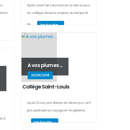
es
Après avoir fait connaissance des locaux
chemin
du collège, de leurs emplois du temps et
de...
Lire la suite →
A vos plumes ...
20/06/2018
Collège Saint-Louis
Jeudi 31 mai, ses élèves de 4ème qui n'ont
pas participé au voyage en Angleterre...
te à
Lire la suite →