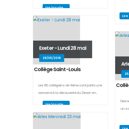
Lire la suite →
Lire
Exeter - Lundi 28 mai
28/05/2018
Arl
Collège Saint-Louis
25
Collè
Les 80 collègiens de 4ème sont partis une
semaine à la découverte du Devon en...
Derni
Lire la suite →
un so
Lire