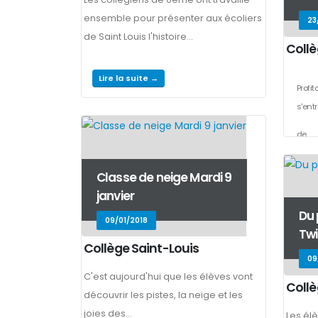
ensemble pour présenter aux écoliers
23
de Saint Louis l'histoire...
Collè
Lire la suite →
Profit
s'entr
de...
Classe de neige Mardi 9
janvier
Du 
09/01/2018
Twi
Collège Saint-Louis
09
C'est aujourd'hui que les élèves vont
Collè
découvrir les pistes, la neige et les
joies des...
Les élè