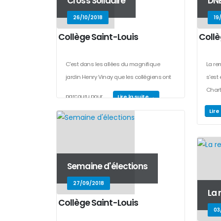
Cross Solidaire
DNB
26/10/2018
19
Collège Saint-Louis
Collè
C'est dans les allées du magnifique
La re
jardin Henry Vinay que les collégiens ont
s'est 
Chart
parcouru pour...
Lire la suite →
Lire
...
Semaine d'élections
27/09/2018
La 
Collège Saint-Louis
03