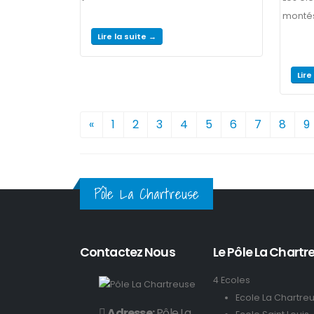
montés,
Lire la suite →
Lire
«
1
2
3
4
5
6
7
8
9
Pôle La Chartreuse
Contactez Nous
Le Pôle La Chartre
4 Ecoles
Ecole La Chartre
Adresse:
Pôle La