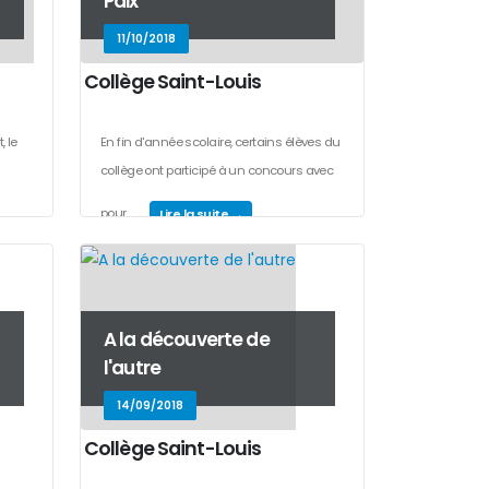
Paix
11/10/2018
Collège Saint-Louis
 le
En fin d'année scolaire, certains élèves du
collège ont participé à un concours avec
pour...
Lire la suite →
A la découverte de
l'autre
14/09/2018
Collège Saint-Louis